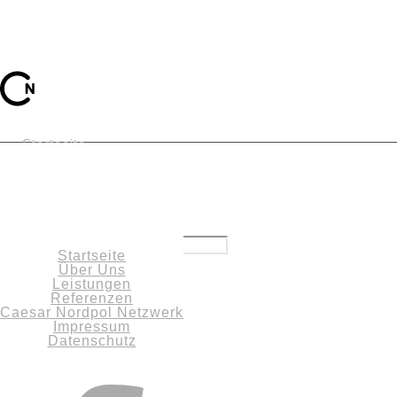
Startseite
Über Uns
Startseite
Beitragsarchive
Über Uns
Leistungen
Leistungen
Neueste Beiträge
Referenzen
Hello world!
Caesar Nordpol Netzwerk
Monatlich
Impressum
Mai 2017
Datenschutz
Kategorien
Referenzen
Cases
Stop Motion
VR & AR