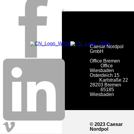
Uncategorized
Alle Beiträge in Stop Motion
Caesar Nordpol Netzwerk
Impressum
Caesar Nordpol
GmbH
Datenschutz
Office Bremen
Office
Wiesbaden
Osterdeich 15
Karlstraße 22
28203 Bremen
65185
Wiesbaden
© 2023 Caesar
Nordpol